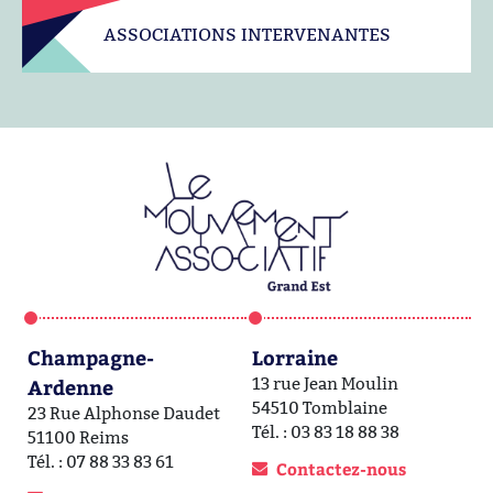
ASSOCIATIONS INTERVENANTES
Champagne-
Lorraine
A
Ardenne
13 rue Jean Moulin
1a
54510 Tomblaine
6
23 Rue Alphonse Daudet
Tél. : 03 83 18 88 38
Té
51100 Reims
Tél. : 07 88 33 83 61
Contactez-nous