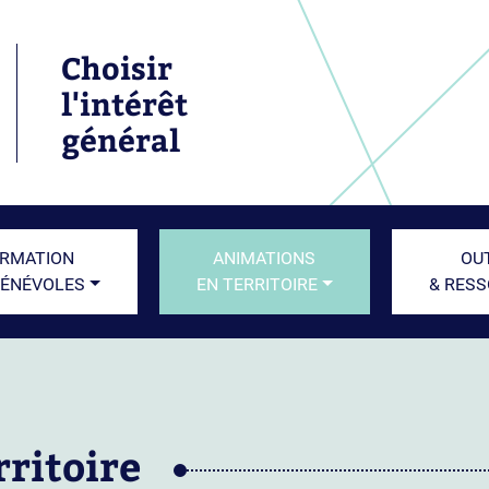
Choisir
l'intérêt
général
RMATION
ANIMATIONS
OU
BÉNÉVOLES
EN TERRITOIRE
& RES
ritoire