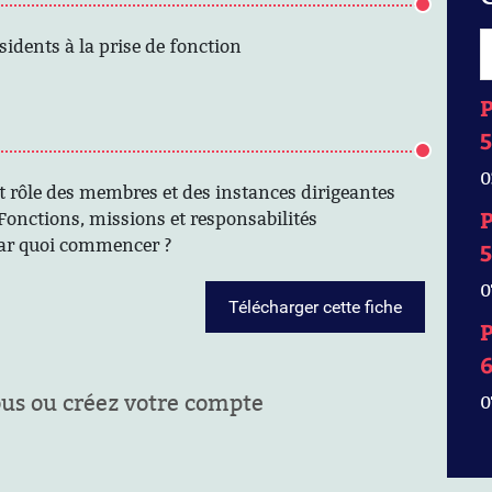
dents à la prise de fonction
P
5
0
et rôle des membres et des instances dirigeantes
P
: Fonctions, missions et responsabilités
par quoi commencer ?
5
0
Télécharger cette fiche
P
ous ou créez votre compte
0