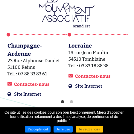
Champagne-
Lorraine
A
Ardenne
13 rue Jean Moulin
1a
54510 Tomblaine
6
23 Rue Alphonse Daudet
Tél. : 03 83 18 88 38
Té
51100 Reims
Tél. : 07 88 33 83 61
Contactez-nous
Contactez-nous
Site Internet
Site Internet
Ce site utilise des cookies pour son bon fonctionnement. Merci d'accepter
leur utilisation notamment à des fins d'analyse, de pertinence et de
publicité.
Contact
-
Mentions légales
-
Plan du site
-
Cgp
-
Données
personnelles
-
Nous contacter
J'accepte tout
Je refuse
Je veux choisir