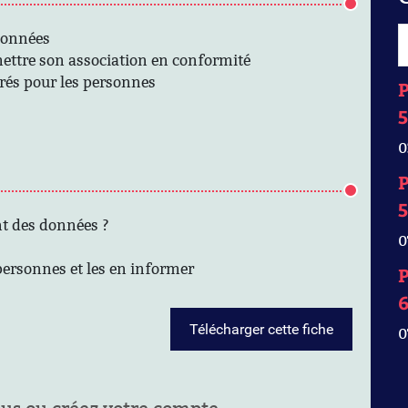
données
mettre son association en conformité
rés pour les personnes
P
5
0
P
5
nt des données ?
0
personnes et les en informer
P
Télécharger cette fiche
0