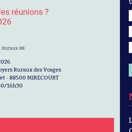
es réunions ?
026
s Ruraux 88
2026
oyers Ruraux des Vosges
fet - 88500 MIRECOURT
30/16h30