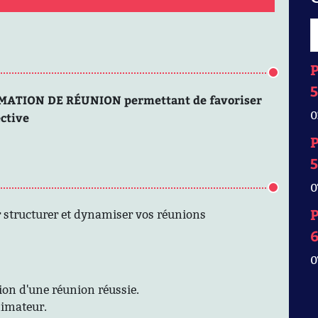
P
5
ATION DE RÉUNION permettant de favoriser
0
ective
P
5
0
P
 structurer et dynamiser vos réunions
0
ion d'une réunion réussie.
animateur.