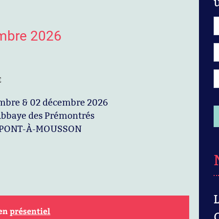
bre 2026
E
embre & 02 décembre 2026
baye des Prémontrés
00 PONT-À-MOUSSON
 en
présentiel