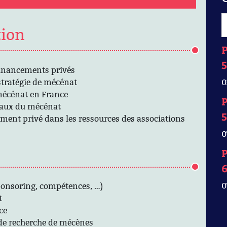
tion
P
5
 financements privés
tratégie de mécénat
0
écénat en France
P
scaux du mécénat
5
ment privé dans les ressources des associations
0
P
0
ponsoring, compétences, …)
t
ce
 de recherche de mécènes