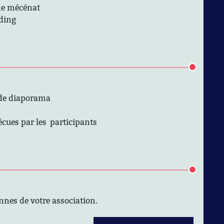
de mécénat
ding
 de diaporama
cues par les participants
onnes de votre association.