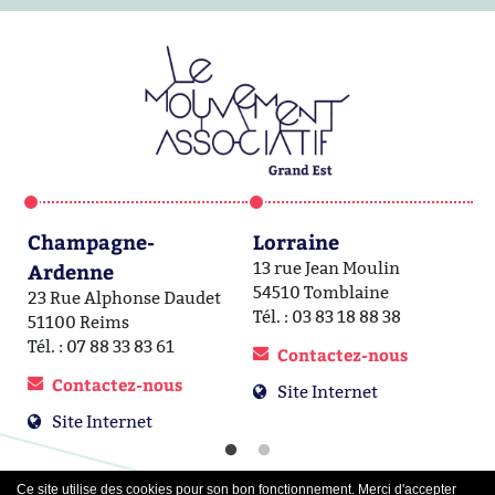
Champagne-
Lorraine
A
Ardenne
13 rue Jean Moulin
1a
54510 Tomblaine
6
23 Rue Alphonse Daudet
Tél. : 03 83 18 88 38
Té
51100 Reims
Tél. : 07 88 33 83 61
Contactez-nous
Contactez-nous
Site Internet
Site Internet
Ce site utilise des cookies pour son bon fonctionnement. Merci d'accepter