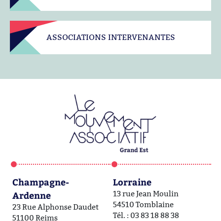
ASSOCIATIONS INTERVENANTES
Champagne-
Lorraine
A
Ardenne
13 rue Jean Moulin
1a
54510 Tomblaine
6
23 Rue Alphonse Daudet
Tél. : 03 83 18 88 38
Té
51100 Reims