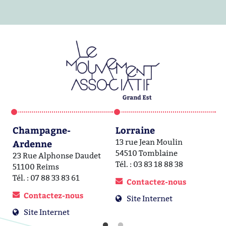
Champagne-
Lorraine
A
Ardenne
13 rue Jean Moulin
1a
54510 Tomblaine
6
23 Rue Alphonse Daudet
Tél. : 03 83 18 88 38
Té
51100 Reims
Tél. : 07 88 33 83 61
Contactez-nous
Contactez-nous
Site Internet
Site Internet