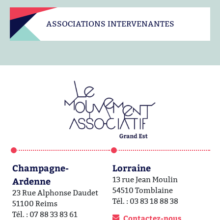
ASSOCIATIONS INTERVENANTES
Champagne-
Lorraine
A
Ardenne
13 rue Jean Moulin
1a
54510 Tomblaine
6
23 Rue Alphonse Daudet
Tél. : 03 83 18 88 38
Té
51100 Reims
Tél. : 07 88 33 83 61
Contactez-nous