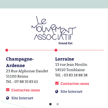
Champagne-
Lorraine
A
Ardenne
13 rue Jean Moulin
1a
54510 Tomblaine
6
23 Rue Alphonse Daudet
Tél. : 03 83 18 88 38
Té
51100 Reims
Tél. : 07 88 33 83 61
Contactez-nous
Contactez-nous
Site Internet
Site Internet