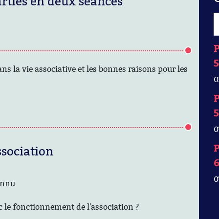
rties en deux séances
P
5
ans la vie associative et les bonnes raisons pour les
0
P
5
0
P
association
0
onnu
c le fonctionnement de l'association ?