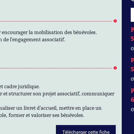
P
ur encourager la mobilisation des bénévoles.
5
n de l'engagement associatif.
0
P
5
0
et cadre juridique.
P
er et structurer son projet associatif, communiquer
maliser un livret d'accueil, mettre en place un
0
e, former et valoriser ses bénévoles.
Télécharger cette fiche