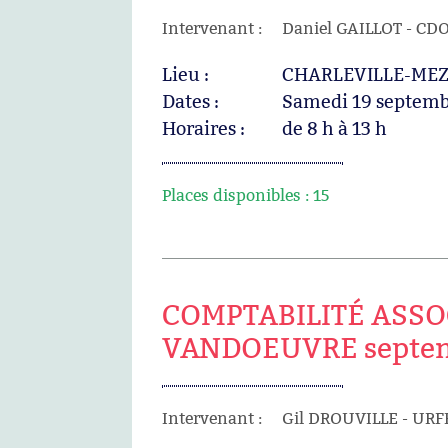
Intervenant :
Daniel GAILLOT - CD
Lieu :
CHARLEVILLE-MEZI
Dates :
Samedi 19 septemb
Horaires :
de 8 h à 13 h
Places disponibles :
15
COMPTABILITÉ ASSOCI
VANDOEUVRE septem
Intervenant :
Gil DROUVILLE - URF