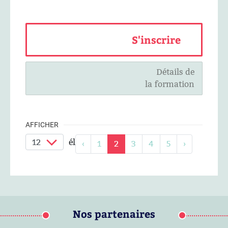
S'inscrire
Détails de
la formation
AFFICHER
éléments / page
‹
1
2
3
4
5
›
Nos partenaires