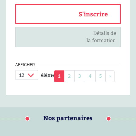
S'inscrire
Détails de
la formation
AFFICHER
éléments / page
1
2
3
4
5
›
Nos partenaires