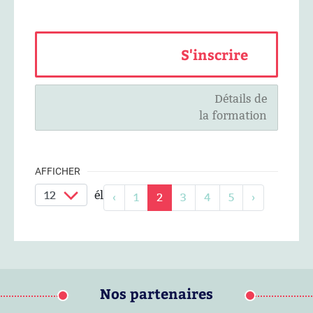
S'inscrire
Détails de
la formation
AFFICHER
éléments / page
‹
1
2
3
4
5
›
Nos partenaires