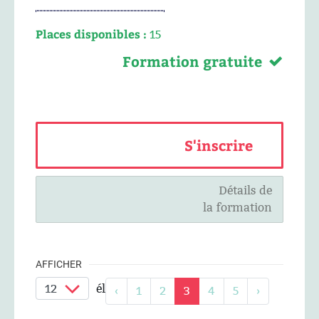
Places disponibles :
15
Formation gratuite
S'inscrire
Détails de
la formation
AFFICHER
éléments / page
‹
1
2
3
4
5
›