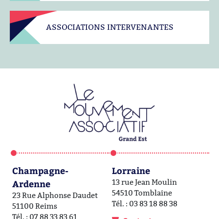
ASSOCIATIONS INTERVENANTES
Champagne-
Lorraine
A
Ardenne
13 rue Jean Moulin
1a
54510 Tomblaine
6
23 Rue Alphonse Daudet
Tél. : 03 83 18 88 38
Té
51100 Reims
Tél. : 07 88 33 83 61