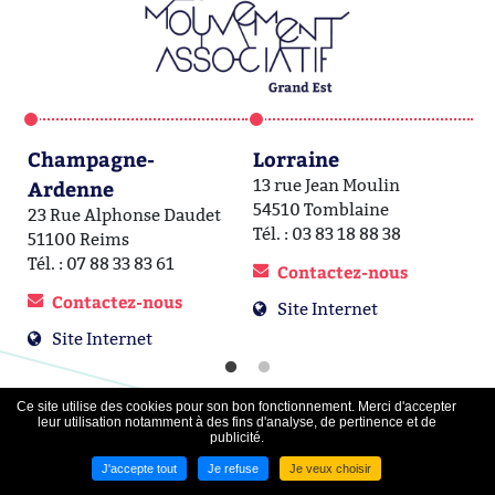
Champagne-
Lorraine
A
Ardenne
13 rue Jean Moulin
1a
54510 Tomblaine
6
23 Rue Alphonse Daudet
Tél. : 03 83 18 88 38
Té
51100 Reims
Tél. : 07 88 33 83 61
Contactez-nous
Contactez-nous
Site Internet
Site Internet
Ce site utilise des cookies pour son bon fonctionnement. Merci d'accepter
leur utilisation notamment à des fins d'analyse, de pertinence et de
publicité.
Contact
-
Mentions légales
-
Plan du site
-
Cgp
-
Données
personnelles
-
Nous contacter
J'accepte tout
Je refuse
Je veux choisir