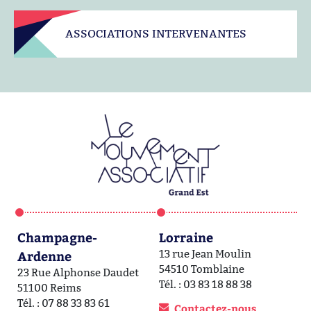
ASSOCIATIONS INTERVENANTES
Champagne-
Lorraine
A
Ardenne
13 rue Jean Moulin
1a
54510 Tomblaine
6
23 Rue Alphonse Daudet
Tél. : 03 83 18 88 38
Té
51100 Reims
Tél. : 07 88 33 83 61
Contactez-nous