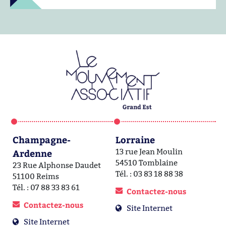
Champagne-
Lorraine
A
Ardenne
13 rue Jean Moulin
1a
54510 Tomblaine
6
23 Rue Alphonse Daudet
Tél. : 03 83 18 88 38
Té
51100 Reims
Tél. : 07 88 33 83 61
Contactez-nous
Contactez-nous
Site Internet
Site Internet