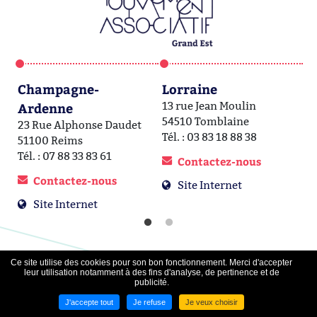
Champagne-
Lorraine
A
Ardenne
13 rue Jean Moulin
1a
54510 Tomblaine
6
23 Rue Alphonse Daudet
Tél. : 03 83 18 88 38
Té
51100 Reims
Tél. : 07 88 33 83 61
Contactez-nous
Contactez-nous
Site Internet
Site Internet
Ce site utilise des cookies pour son bon fonctionnement. Merci d'accepter
Contact
-
Mentions légales
-
Plan du site
-
Cgp
-
Données
leur utilisation notamment à des fins d'analyse, de pertinence et de
publicité.
personnelles
-
Nous contacter
Imaginé par
Neftis
- CMS :
Flexit
©‎
J'accepte tout
Je refuse
Je veux choisir