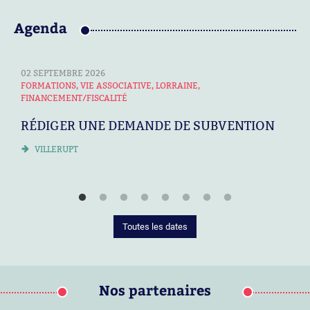
Agenda
02 SEPTEMBRE 2026
0
FORMATIONS, VIE ASSOCIATIVE, LORRAINE,
F
FINANCEMENT/FISCALITÉ
C
RÉDIGER UNE DEMANDE DE SUBVENTION
VILLERUPT
Toutes les dates
Nos partenaires